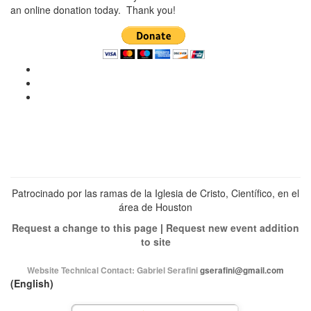
an online donation today. Thank you!
Ver
perfil
Ver
de
perfil
Ver
christianscienceheals
de
perfil
en
cs_heals
de
Facebook
en
christianscienceheals
Twitter
en
Instagram
Patrocinado por las ramas de la Iglesia de Cristo, Científico, en el
área de Houston
Request a change to this page
|
Request new event addition
to site
Website Technical Contact:
Gabriel Serafini
gserafini@gmail.com
(English)