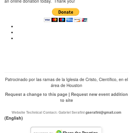
an online donation today. Thank you!
Ver
perfil
Ver
de
perfil
Ver
christianscienceheals
de
perfil
en
cs_heals
de
Facebook
en
christianscienceheals
Twitter
en
Instagram
Patrocinado por las ramas de la Iglesia de Cristo, Científico, en el
área de Houston
Request a change to this page
|
Request new event addition
to site
Website Technical Contact:
Gabriel Serafini
gserafini@gmail.com
(English)