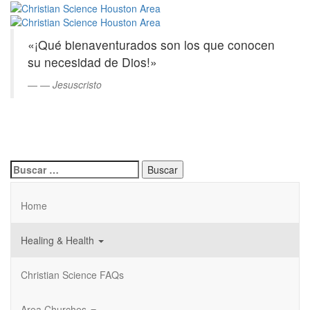
Christian
Saltar
al
Science
contenido
«¡Qué bienaventurados son los que conocen
principal
Houston
su necesidad de Dios!»
Area
—
Jesuscristo
Buscar:
Home
Healing & Health
Christian Science FAQs
Area Churches