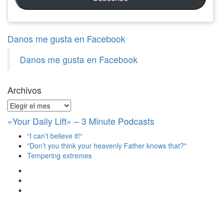
Danos me gusta en Facebook
Danos me gusta en Facebook
Archivos
Archivos
«Your Daily Lift» – 3 Minute Podcasts
“I can’t believe it!“
"Don’t you think your heavenly Father knows that?"
Tempering extremes
Ver
perfil
Ver
de
perfil
Ver
christianscienceheals
de
perfil
en
cs_heals
de
Facebook
en
christianscienceheals