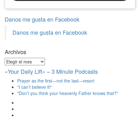
Danos me gusta en Facebook
Danos me gusta en Facebook
Archivos
Archivos
«Your Daily Lift» – 3 Minute Podcasts
Prayer as the first—not the last—resort
“I can’t believe it!“
"Don’t you think your heavenly Father knows that?"
Ver
perfil
Ver
de
perfil
Ver
christianscienceheals
de
perfil
en
cs_heals
de
Facebook
en
christianscienceheals
Twitter
en