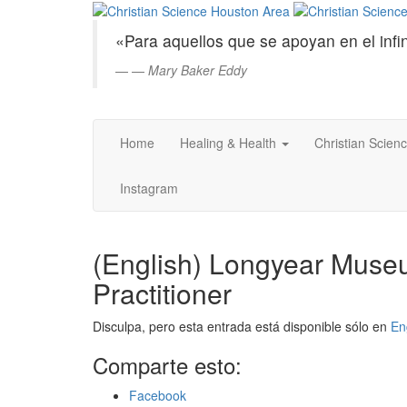
Christian
Saltar
al
Science
«Para aquellos que se apoyan en el infin
contenido
principal
—
Mary Baker Eddy
Houston
Area
Home
Healing & Health
Christian Scien
Instagram
(English) Longyear Muse
Practitioner
Disculpa, pero esta entrada está disponible sólo en
En
Comparte esto:
Facebook