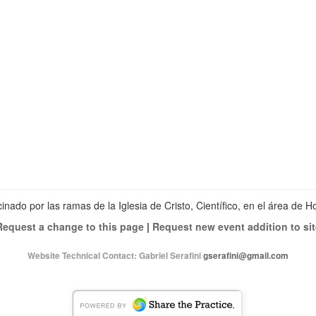
Ver
perfil
Ver
de
perfil
Ver
christianscienceheals
de
perfil
en
cs_heals
de
Facebook
en
christianscienceheals
Twitter
en
Instagram
inado por las ramas de la Iglesia de Cristo, Científico, en el área de 
Request a change to this page
|
Request new event addition to sit
Website Technical Contact:
Gabriel Serafini
gserafini@gmail.com