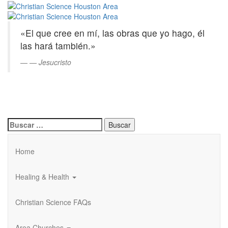
Christian
Saltar
al
Science
contenido
«El que cree en mí, las obras que yo hago, él
principal
Houston
las hará también.»
Area
—
Jesucristo
Buscar:
Home
Healing & Health
Christian Science FAQs
Area Churches