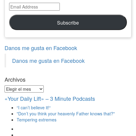
Email
Address
Subscribe
Danos me gusta en Facebook
Danos me gusta en Facebook
Archivos
Archivos
«Your Daily Lift» – 3 Minute Podcasts
“I can’t believe it!“
"Don’t you think your heavenly Father knows that?"
Tempering extremes
Ver
perfil
Ver