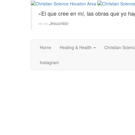
Christian
Saltar
al
Science
«El que cree en mí, las obras que yo ha
contenido
principal
—
Jesucristo
Houston
Area
Home
Healing & Health
Christian Scien
Instagram