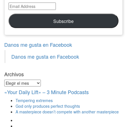
Email
Address
Subscribe
Danos me gusta en Facebook
Danos me gusta en Facebook
Archivos
Archivos
«Your Daily Lift» – 3 Minute Podcasts
Tempering extremes
God only produces perfect thoughts
A masterpiece doesn’t compete with another masterpiece
Ver
perfil
Ver