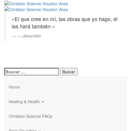
Christian
Saltar
al
Science
contenido
«El que cree en mí, las obras que yo hago, él
principal
Houston
las hará también.»
Area
—
Jesucristo
Buscar:
Home
Healing & Health
Christian Science FAQs
Area Churches