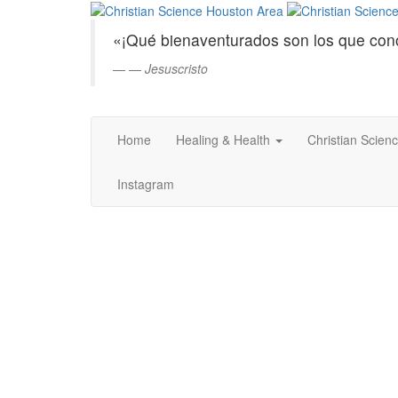
Christian
Saltar
al
Science
«¡Qué bienaventurados son los que con
contenido
principal
—
Jesuscristo
Houston
Area
Home
Healing & Health
Christian Scien
Instagram