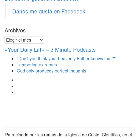
Danos me gusta en Facebook
Archivos
Archivos
«Your Daily Lift» – 3 Minute Podcasts
"Don’t you think your heavenly Father knows that?"
Tempering extremes
God only produces perfect thoughts
Ver
perfil
Ver
de
perfil
Ver
christianscienceheals
de
perfil
en
cs_heals
de
Facebook
en
christianscienceheals
Twitter
en
Instagram
Patrocinado por las ramas de la Iglesia de Cristo, Científico, en el