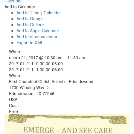
Calendar
Add to Calendar
Add to Timely Calendar
Add to Google
Add to Outlook
Add to Apple Calendar
Add to other calendar
Export to XML
When:
enero 21, 2017 @ 10:30 am – 11:30 am
2017-01-21T10:30:00-06:00
2017-01-21T11:30:00-06:00
Where:
First Church of Christ, Scientist Friendswood
1700 Winding Way Dr
Friendswood, TX 77546
USA
Cost:
Free