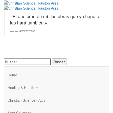
Christian
Saltar
al
Science
contenido
«El que cree en mí, las obras que yo hago, él
principal
Houston
las hará también.»
Area
—
Jesucristo
Buscar:
Home
Healing & Health
Christian Science FAQs
Area Churches