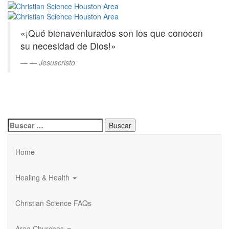
Christian
Saltar
al
Science
contenido
«¡Qué bienaventurados son los que conocen
principal
Houston
su necesidad de Dios!»
Area
—
Jesuscristo
Buscar:
Home
Healing & Health
Christian Science FAQs
Area Churches