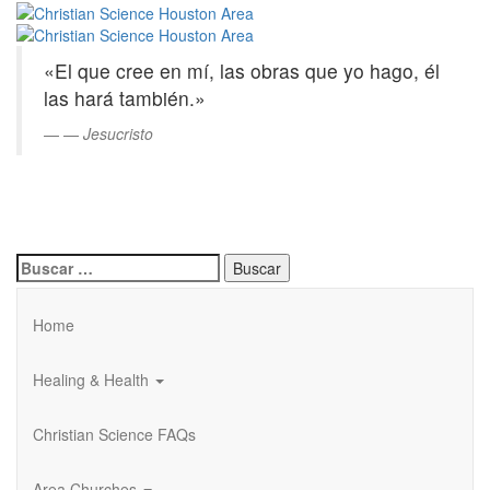
Christian
Saltar
al
Science
contenido
«El que cree en mí, las obras que yo hago, él
principal
Houston
las hará también.»
Area
—
Jesucristo
Buscar:
Home
Healing & Health
Christian Science FAQs
Area Churches