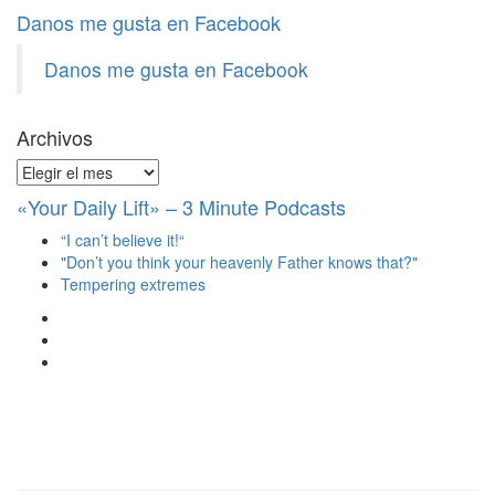
Danos me gusta en Facebook
Danos me gusta en Facebook
Archivos
Archivos
«Your Daily Lift» – 3 Minute Podcasts
“I can’t believe it!“
"Don’t you think your heavenly Father knows that?"
Tempering extremes
Ver
perfil
Ver
de
perfil
Ver
christianscienceheals
de
perfil
en
cs_heals
de
Facebook
en
christianscienceheals
Twitter
en
Instagram