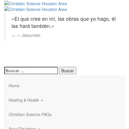
Christian
Saltar
al
Science
contenido
«El que cree en mí, las obras que yo hago, él
principal
Houston
las hará también.»
Area
—
Jesucristo
Buscar:
Home
Healing & Health
Christian Science FAQs
Area Churches