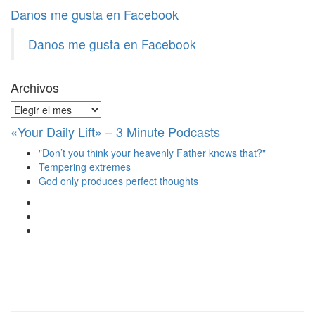
Danos me gusta en Facebook
Danos me gusta en Facebook
Archivos
Archivos
«Your Daily Lift» – 3 Minute Podcasts
"Don’t you think your heavenly Father knows that?"
Tempering extremes
God only produces perfect thoughts
Ver
perfil
Ver
de
perfil
Ver
christianscienceheals
de
perfil
en
cs_heals
de
Facebook
en
christianscienceheals
Twitter
en
Instagram