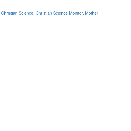
,
Christian Science
,
Christian Science Monitor
,
Mother
Ver
perfil
Ver
de
perfil
Ver