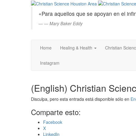
Christian
Saltar
al
Science
«Para aquellos que se apoyan en el infin
contenido
principal
—
Mary Baker Eddy
Houston
Area
Home
Healing & Health
Christian Scien
Instagram
(English) Christian Scien
Disculpa, pero esta entrada está disponible sólo en
En
Comparte esto:
Facebook
X
LinkedIn