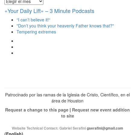
Archivos
«Your Daily Lift» – 3 Minute Podcasts
“I can’t believe it!“
"Don’t you think your heavenly Father knows that?"
Tempering extremes
Ver
perfil
Ver
de
perfil
Ver
christianscienceheals
de
perfil
en
cs_heals
de
Facebook
en
christianscienceheals
Twitter
en
Instagram
Patrocinado por las ramas de la Iglesia de Cristo, Científico, en el
área de Houston
Request a change to this page
|
Request new event addition
to site
Website Technical Contact:
Gabriel Serafini
gserafini@gmail.com
(English)