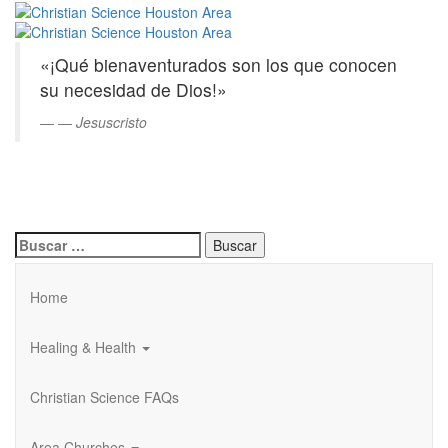
Christian
Saltar
al
Science
contenido
«¡Qué bienaventurados son los que conocen
principal
Houston
su necesidad de Dios!»
Area
—
Jesuscristo
Buscar:
Home
Healing & Health
Christian Science FAQs
Area Churches