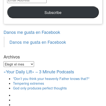
Address
Subscribe
Danos me gusta en Facebook
Danos me gusta en Facebook
Archivos
Archivos
«Your Daily Lift» – 3 Minute Podcasts
"Don’t you think your heavenly Father knows that?"
Tempering extremes
God only produces perfect thoughts
Ver
perfil
Ver
de
perfil
Ver