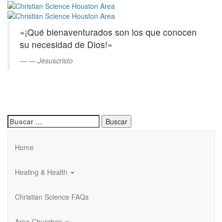
Christian
Saltar
al
Science
contenido
«¡Qué bienaventurados son los que conocen
principal
Houston
su necesidad de Dios!»
Area
—
Jesuscristo
Buscar:
Home
Healing & Health
Christian Science FAQs
Area Churches