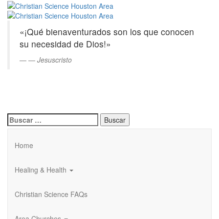
Christian
Saltar
al
Science
contenido
«¡Qué bienaventurados son los que conocen
principal
Houston
su necesidad de Dios!»
Area
—
Jesuscristo
Buscar:
Home
Healing & Health
Christian Science FAQs
Area Churches