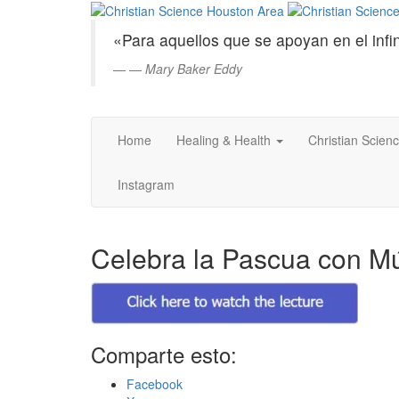
Christian
Saltar
al
Science
«Para aquellos que se apoyan en el infin
contenido
principal
—
Mary Baker Eddy
Houston
Area
Home
Healing & Health
Christian Scien
Instagram
Celebra la Pascua con Mú
Comparte esto:
Facebook